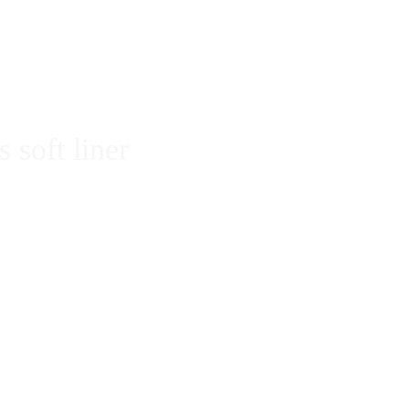
ROPIGMENTACIÓN PARA LLEVAR TU TALENTO A
 soft liner