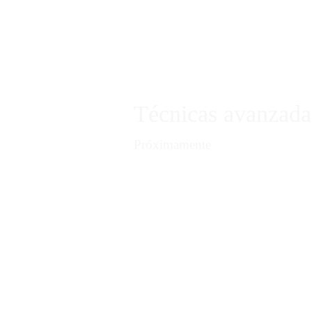
FORMACIÓN EN MIC
CURSOS
INICIO
ACCESO ALUMNOS
Técnicas avanzadas
SOBRE MÍ
Próximamente