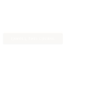
L SIGUIENTE NIVEL
SERVICIOS
CONTACTO
ENROLL THIS COURSE