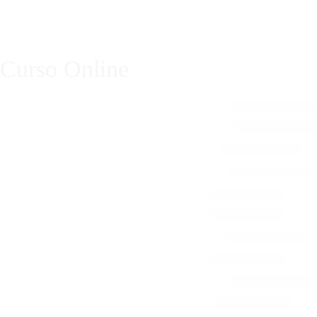
FORMACIÓN EN MICROPIGMENTACIÓN PARA
LLEVAR TU TALENTO AL SIGUIENTE NIVEL
Curso Online