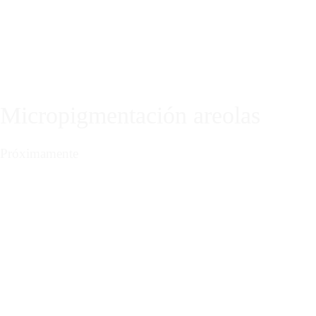
FORMACIÓN EN MICROPIGMENT
SIGU
Micropigmentación areolas
Próximamente