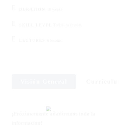
DURATION
10 weeks
SKILL LEVEL
Todos los niveles
LECTURES
6 lessons
Visión General
Currículum
¡Próximamente añadiremos toda la
información!