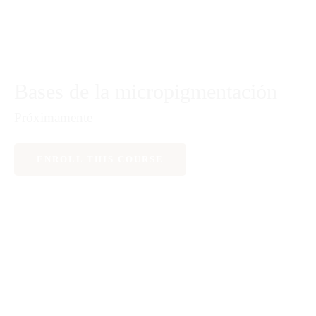
FORMACIÓN EN MICROPIGMENTACIÓN PARA
LLEVAR TU TALENTO AL SIGUIENTE NIVEL
Bases de la micropigmentación
Próximamente
ENROLL THIS COURSE