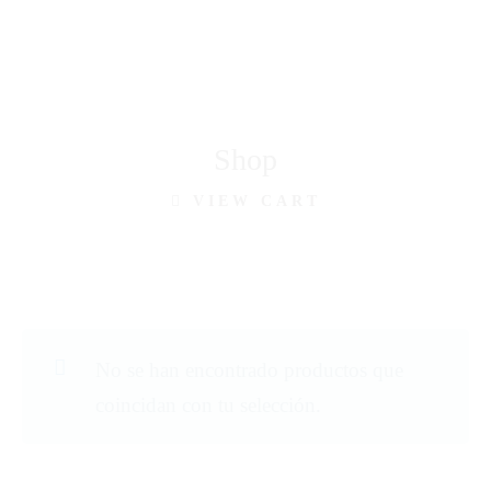
FORMACIÓN EN MICROPIGMENTACIÓN PARA
LLEVAR TU TALENTO AL SIGUIENTE NIVEL
Shop
VIEW CART
No se han encontrado productos que
coincidan con tu selección.