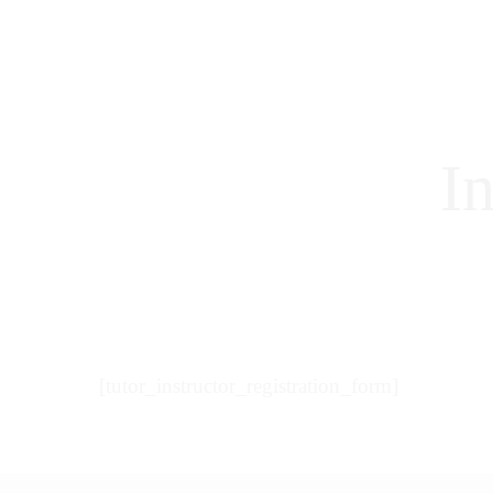
FORMACIÓN EN MICROPIGMEN
SERVICIOS
CONTACTO
CURSOS
INICIO
ACCESO ALUMNOS
In
SOBRE MÍ
SERVICIOS
CONTACTO
[tutor_instructor_registration_form]